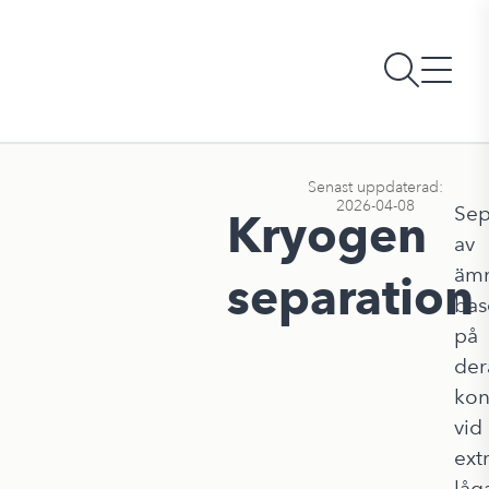
Senast uppdaterad:
2026-04-08
Sep
Kryogen
av
äm
separation
bas
på
der
kon
vid
ext
låg