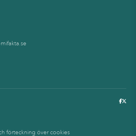
ifakta.se
6
ch förteckning över cookies