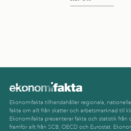
Ekonomifakta tillhandahåller regionala, nationella
fakta om allt från skatter och arbetsmarknad till kl
Ekonomifakta presenterar fakta och statistik från o
framför allt från SCB, OECD och Eurostat. Ekonom