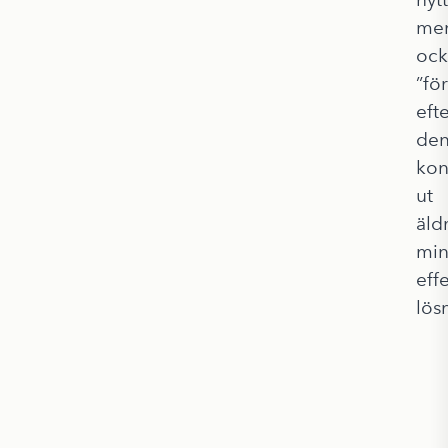
me
ock
”fö
eft
de
kon
ut
äld
min
eff
lös