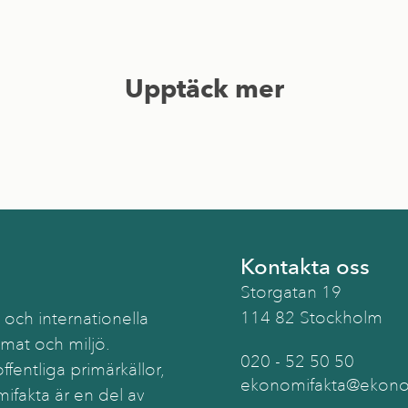
Upptäck mer
Kontakta oss
Storgatan 19
114 82 Stockholm
 och internationella
imat och miljö.
020 - 52 50 50
ffentliga primärkällor,
ekonomifakta@ekonom
ifakta är en del av