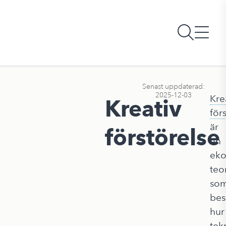
Senast uppdaterad:
2025-12-03
Kre
Kreativ
för
är
förstörelse
en
eko
teo
so
bes
hur
tek