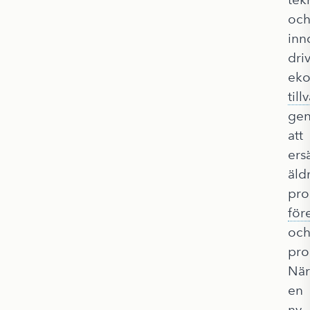
oc
inn
dri
eko
till
ge
att
ers
äld
pro
för
oc
pro
När
en
ny