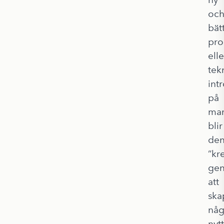
oc
bät
pro
elle
tek
int
på
ma
blir
de
”kre
ge
att
ska
någ
nytt