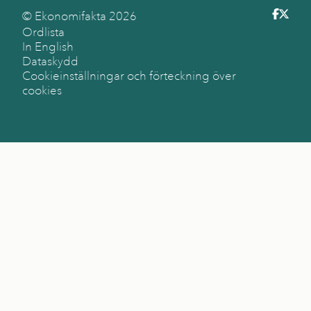
© Ekonomifakta
2026
Ordlista
In English
Dataskydd
Cookieinställningar och förteckning över
cookies