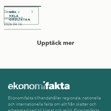
Senast
SÖK I
HELA
uppdaterad:
ORDLISTAN
2026-04-16
Upptäck mer
Ekonomifakta tillhandahåller regionala, nationella
och internationella fakta om allt från skatter och
arbetsmarknad till klimat och miljö. Ekonomifakta