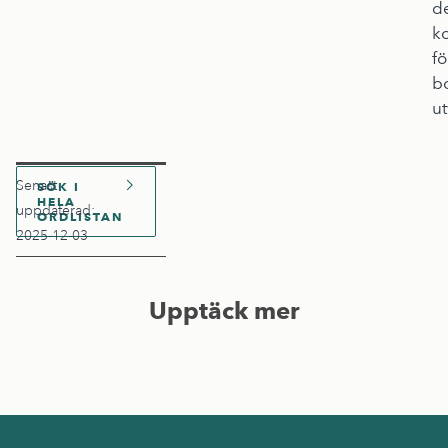
d
ko
fö
b
ut
Senast
SÖK I
HELA
uppdaterad:
ORDLISTAN
2025-12-03
Upptäck mer