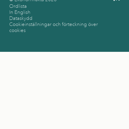
Ordlista
In English
Dataskydd
Cookieinställningar och förteckning över
cookies