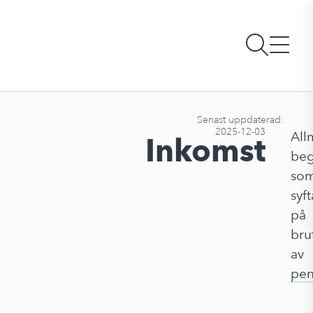
Senast uppdaterad:
2025-12-03
All
Inkomst
be
so
syft
på
bru
av
pen