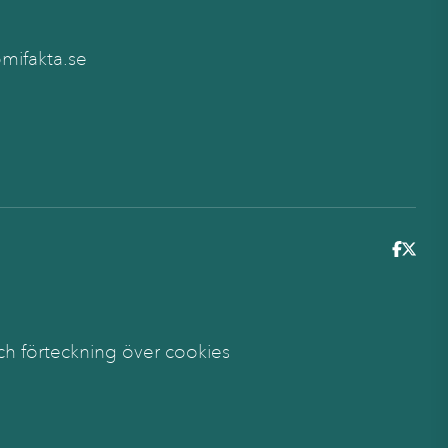
ifakta.se
6
ch förteckning över cookies