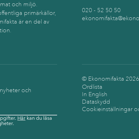
imat och miljö.
020 - 52 50 50
ffentliga primärkällor,
ekonomifakta@ekonom
ifakta är en del av
tion.
© Ekonomifakta
202
Ordlista
 nyheter och
In English
Dataskydd
Cookieinställningar o
pgifter.
Här
kan du läsa
heter.