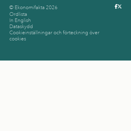
© Ekonomifakta
2026
Ordlista
In English
Dataskydd
Cookieinställningar och förteckning över
cookies