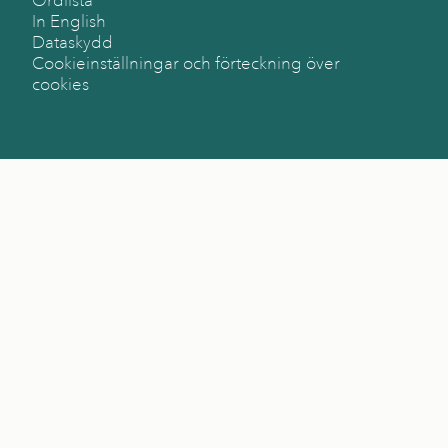
Ordlista
In English
Dataskydd
Cookieinställningar och förteckning över
cookies