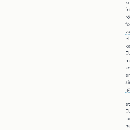
kr
fri
rö
fö
va
el
ka
E
m
s
e
si
tj
i
et
E
l
h