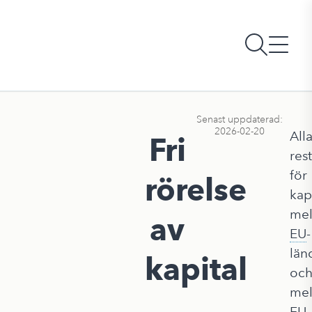
Senast uppdaterad:
2026-02-20
All
Fri
res
för
rörelse
kap
mel
av
EU
-
län
kapital
oc
mel
EU-