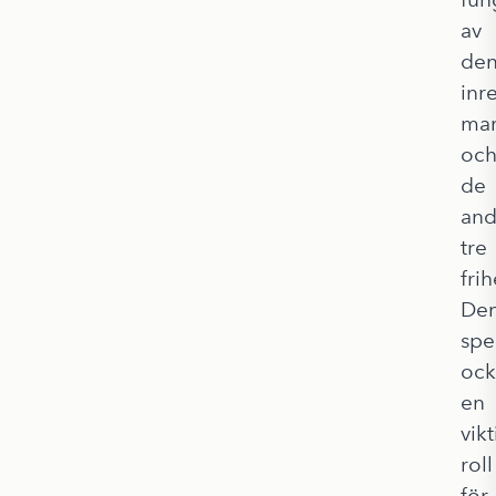
av
de
inr
ma
oc
de
and
tre
fri
De
spe
ock
en
vikt
roll
för