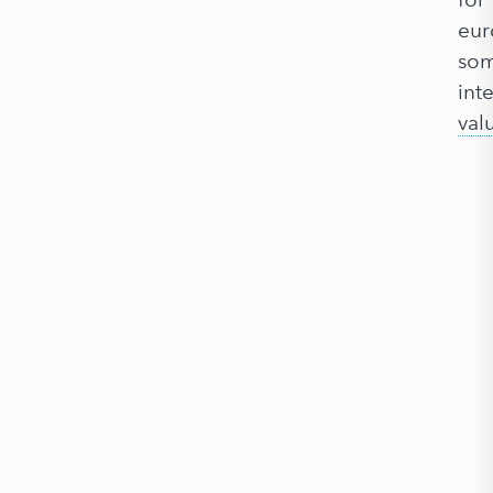
eur
so
int
val