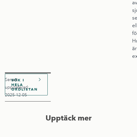
a
s
s
el
fö
H
är
ex
Senast
SÖK I
HELA
uppdaterad:
ORDLISTAN
2025-12-05
Upptäck mer