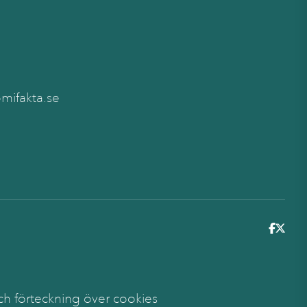
ifakta.se
6
ch förteckning över cookies