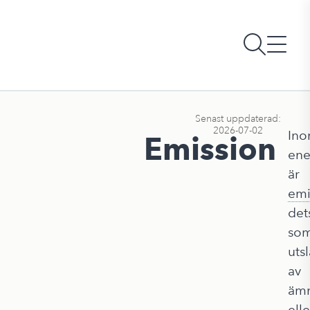
Senast uppdaterad:
2026-07-02
In
Emission
ene
är
emi
de
so
uts
av
äm
elle