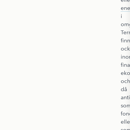
ene
i
omg
Te
fin
ock
in
fina
ek
oc
då
ant
so
fon
elle
so