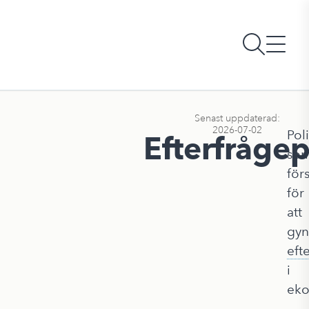
Senast uppdaterad:
2026-07-02
Poli
Efterfrågep
so
för
för
att
gyn
eft
i
eko