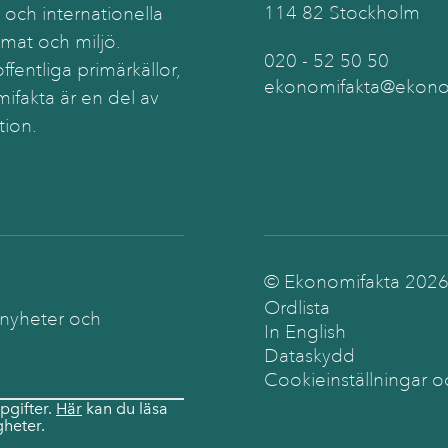
114 82 Stockholm
 och internationella
imat och miljö.
020 - 52 50 50
ffentliga primärkällor,
ekonomifakta@ekonom
ifakta är en del av
tion.
© Ekonomifakta
202
Ordlista
 nyheter och
In English
Dataskydd
Cookieinställningar o
pgifter.
Här
kan du läsa
heter.