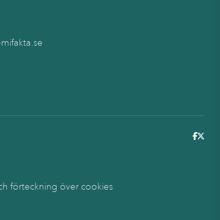
ifakta.se
6
ch förteckning över cookies