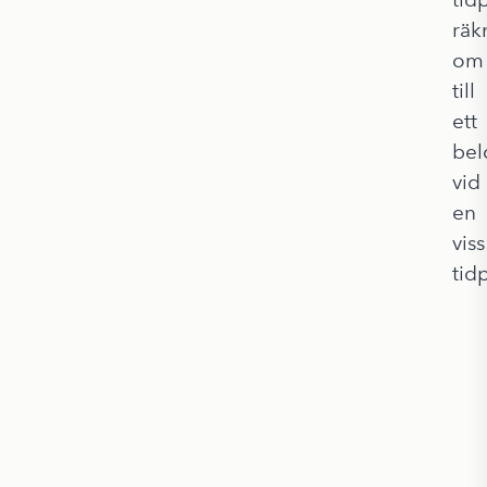
räk
om
till
ett
bel
vid
en
viss
tid