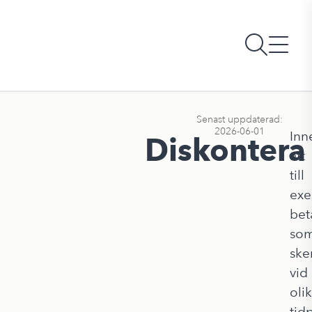
Senast uppdaterad:
2026-06-01
Inn
Diskontera
att
till
ex
bet
so
ske
vid
oli
tid