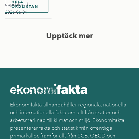
HELA
uppdaterad:
ORDLISTAN
2026-06-01
Upptäck mer
Ekonomifakta tillhandahåller regionala, nationella
och internationella fakta om allt från skatter och
arbetsmarknad till klimat och miljö. Ekonomifakta
presenterar fakta och statistik från offentliga
primärkällor, framför allt från SCB, OECD och