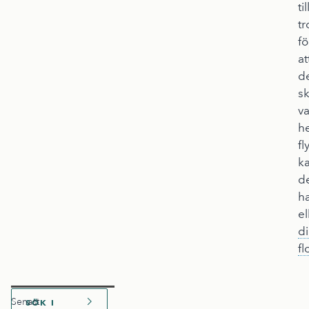
til
tr
fö
at
d
s
va
he
fl
ka
d
ha
el
di
fl
Senast
SÖK I