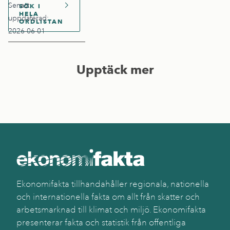
Senast
SÖK I
HELA
uppdaterad:
ORDLISTAN
2026-06-01
Upptäck mer
Ekonomifakta tillhandahåller regionala, nationella
och internationella fakta om allt från skatter och
arbetsmarknad till klimat och miljö. Ekonomifakta
presenterar fakta och statistik från offentliga