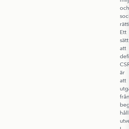
oc
soc
rätt
Ett
sätt
att
def
CS
är
att
utg
frå
beg
hål
utv
I