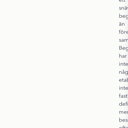
snä
be
än
för
sam
Beg
har
int
nå
eta
int
fas
defi
me
bes
oft