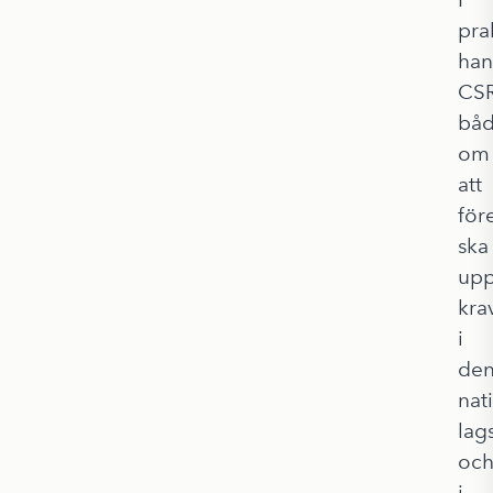
pra
han
CS
bå
om
att
för
ska
upp
kra
i
de
nat
lag
oc
i