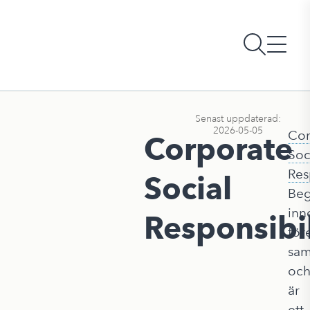
Senast uppdaterad:
2026-05-05
Cor
Corporate
Soc
Res
Social
Beg
inn
Responsibil
för
sam
oc
är
ett