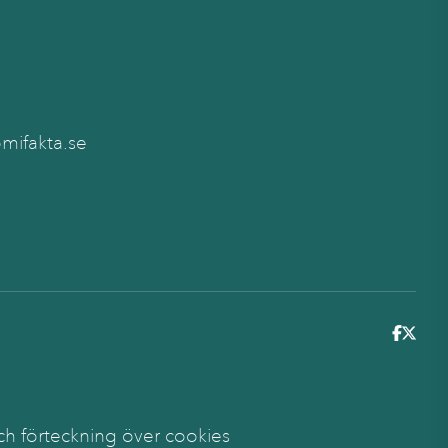
ifakta.se
6
ch förteckning över cookies