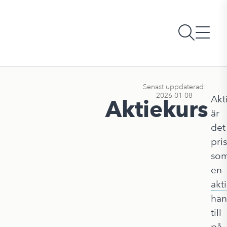
Senast uppdaterad:
2026-01-08
Akt
Aktiekurs
är
det
pris
so
en
akt
han
till
på