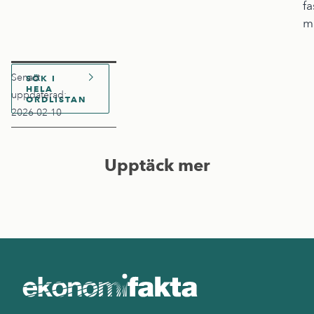
fa
ma
Senast
SÖK I
HELA
uppdaterad:
ORDLISTAN
2026-02-10
Upptäck mer