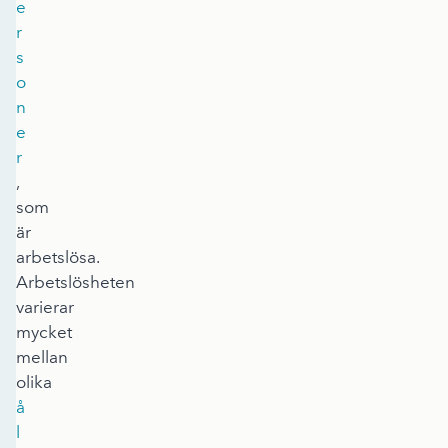
e
r
s
o
n
e
r
,
som
är
arbetslösa.
Arbetslösheten
varierar
mycket
mellan
olika
å
l