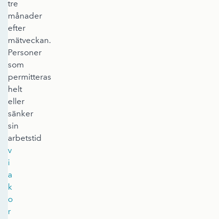
tre
månader
efter
mätveckan.
Personer
som
permitteras
helt
eller
sänker
sin
arbetstid
v
i
a
k
o
r