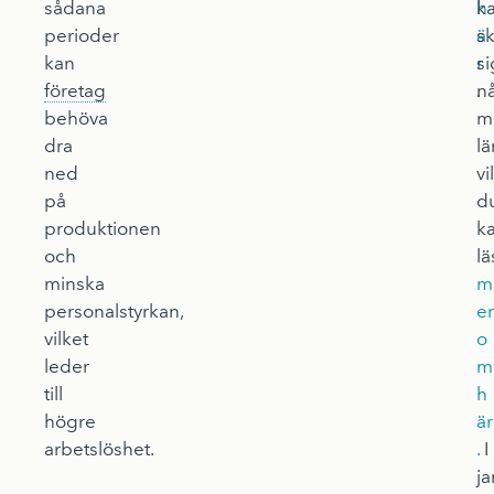
sådana
h
k
perioder
ä
sk
kan
r
si
företag
.
n
behöva
m
dra
l
ned
vi
på
d
produktionen
k
och
lä
minska
m
personalstyrkan,
er
vilket
o
leder
m
till
h
högre
är
arbetslöshet.
.
I
ja