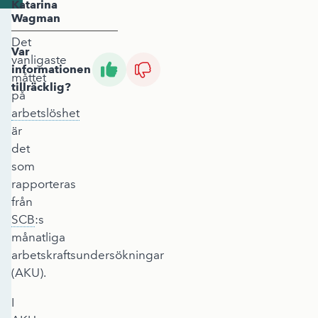
Katarina
Wagman
Det
Var
vanligaste
informationen
måttet
tillräcklig?
på
arbetslöshet
är
det
som
rapporteras
från
SCB
:s
månatliga
arbetskraftsundersökningar
(AKU).
I