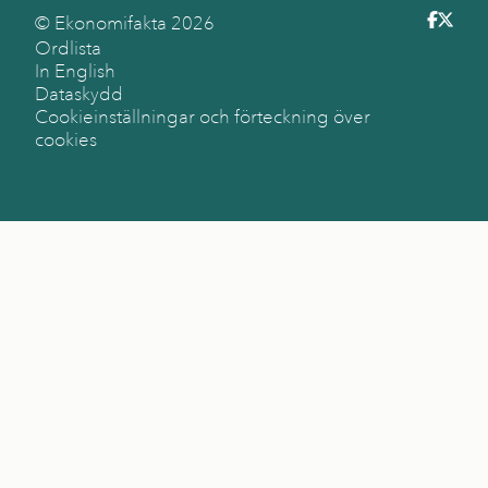
© Ekonomifakta
2026
Ordlista
In English
Dataskydd
Cookieinställningar och förteckning över
cookies