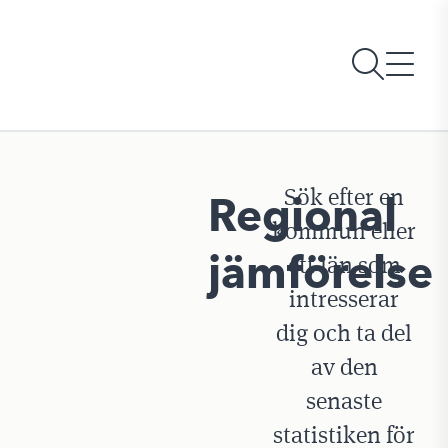
Sök efter en
Regional
kommun eller
jämförelse
ett län som
intresserar
dig och ta del
av den
senaste
statistiken för