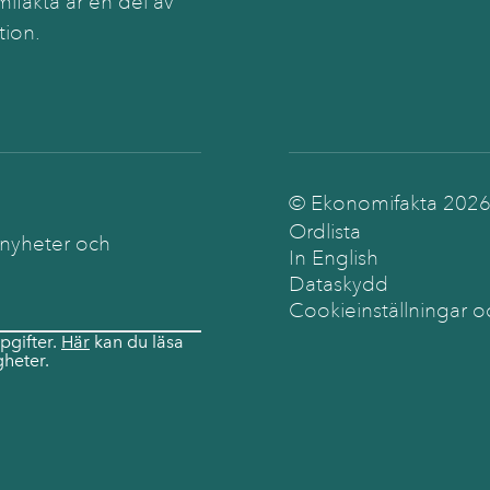
ifakta är en del av
tion.
© Ekonomifakta
202
Ordlista
 nyheter och
In English
Dataskydd
Cookieinställningar o
pgifter.
Här
kan du läsa
heter.