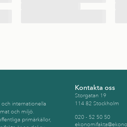
Kontakta oss
Storgatan 19
114 82 Stockholm
 och internationella
imat och miljö.
020 - 52 50 50
ffentliga primärkällor,
ekonomifakta@ekonom