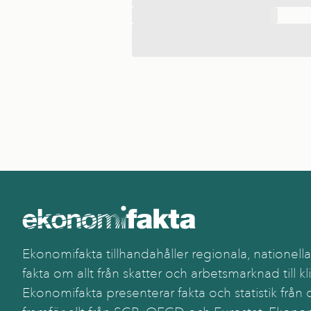
Ekonomifakta tillhandahåller regionala, nationella
fakta om allt från skatter och arbetsmarknad till kl
Ekonomifakta presenterar fakta och statistik från o