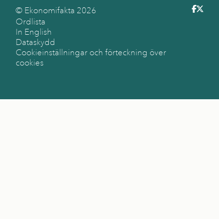
© Ekonomifakta
2026
Ordlista
In English
Dataskydd
Cookieinställningar och förteckning över
cookies