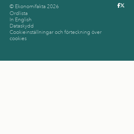
© Ekonomifakta
2026
Ordlista
In English
Dataskydd
Cookieinställningar och förteckning över
cookies