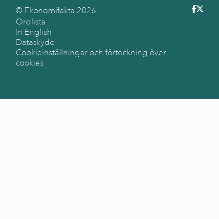
© Ekonomifakta
2026
Ordlista
In English
Dataskydd
Cookieinställningar och förteckning över
cookies