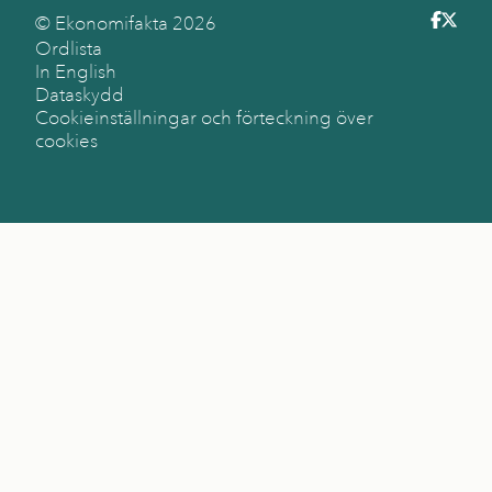
© Ekonomifakta
2026
Ordlista
In English
Dataskydd
Cookieinställningar och förteckning över
cookies