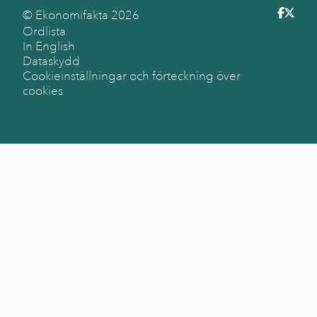
© Ekonomifakta
2026
Ordlista
In English
Dataskydd
Cookieinställningar och förteckning över
cookies