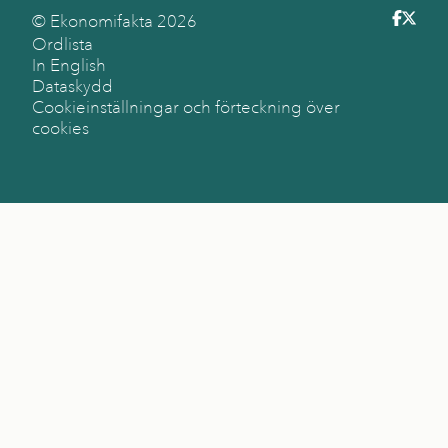
© Ekonomifakta
2026
Ordlista
In English
Dataskydd
Cookieinställningar och förteckning över
cookies