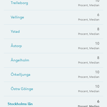
10
Trelleborg
Procent, Median
6
Vellinge
Procent, Median
8
Ystad
Procent, Median
10
Åstorp
Procent, Median
8
Ängelholm
Procent, Median
10
Örkelljunga
Procent, Median
10
Östra Göinge
Procent, Median
6
Stockholms län
Procent, Median