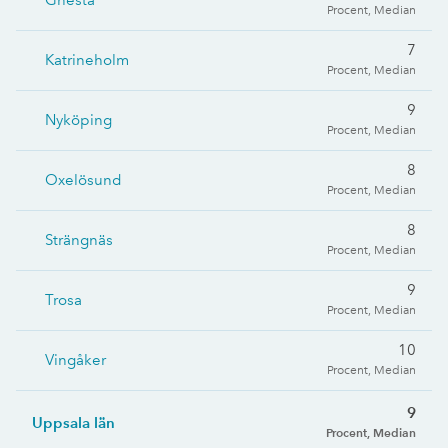
Gnesta
Procent, Median
7
Katrineholm
Procent, Median
9
Nyköping
Procent, Median
8
Oxelösund
Procent, Median
8
Strängnäs
Procent, Median
9
Trosa
Procent, Median
10
Vingåker
Procent, Median
9
Uppsala län
Procent, Median